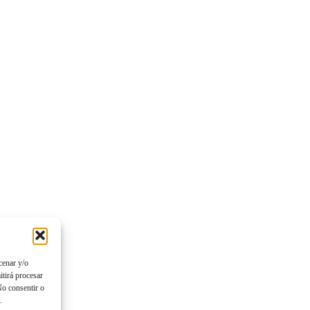
cenar y/o
itirá procesar
No consentir o
.