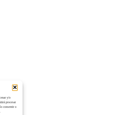
cenar y/o
itirá procesar
No consentir o
.